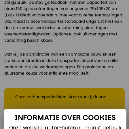
stil gebruik. De stevige laadbak met een capaciteit van
circa 150 kg en afmetingen van ongeveer 75x105x20 cm
(LxBxH) biedt voldoende ruimte voor diverse toepassingen.
Daarnaast is deze transporter standaard uitgerust met een
dak en voorruit, wat extra bescherming biedt tegen
weersomstandigheden. Optioneel ook uitvoeringen met
verlichting beschikbaar.
Dankzij de combinatie van een compacte bouw en een
sterke constructie is deze transporter ideaal voor smalle
paden en drukke werkomgevingen. Een praktische en
duurzame keuze voor efficiënte mobiliteit.
Onze verhuurspecialisten staan voor je klaar:
verhuur@divaco.com
INFORMATIE OVER COOKIES
Whatsapp
Onze website, gator-huren.nl, maakt gebruik