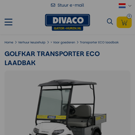
Stuur e-mail
Golfkar Transporter ECO laadbak
Voeg toe
0
Home
Verhuur keuzehulp
> Voor goederen
Transporter ECO laadbak
GOLFKAR TRANSPORTER ECO
LAADBAK