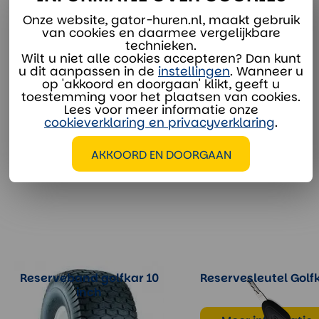
verhuur@divaco.com
Onze website, gator-huren.nl, maakt gebruik
Whatsapp
van cookies en daarmee vergelijkbare
technieken.
Wilt u niet alle cookies accepteren? Dan kunt
u dit aanpassen in de
instellingen
. Wanneer u
op 'akkoord en doorgaan' klikt, geeft u
toestemming voor het plaatsen van cookies.
Lees voor meer informatie onze
EXTRA OPTIES
cookieverklaring en privacyverklaring
.
AKKOORD EN DOORGAAN
Reserveband golfkar 10
Reservesleutel Golf
inch