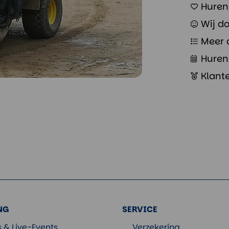
Huren
Wij d
Meer 
Huren
Klant
NG
SERVICE
s & Live-Events
Verzekering