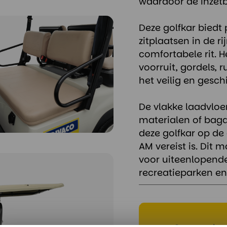
waardoor de inzetb
Deze golfkar biedt 
zitplaatsen in de r
comfortabele rit. H
voorruit, gordels, 
het veilig en gesc
De vlakke laadvlo
materialen of baga
deze golfkar op de
AM vereist is. Dit 
voor uiteenlopende 
recreatieparken en