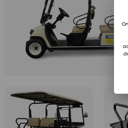
On
a
d