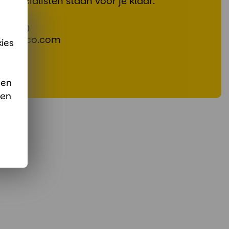
rspecialisten staan voor je klaar:
473700
@divaco.com
ies
pp
 en
sen