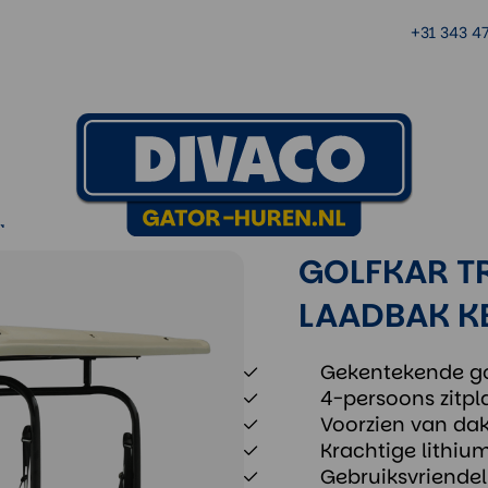
+31 343 4
laadbak KENTEKEN
N
GOLFKAR T
LAADBAK K
Gekentekende go
4-persoons zitpla
Voorzien van dak,
Krachtige lithium
Gebruiksvriendel