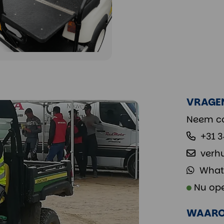
VRAGE
Neem co
+31 
verh
What
Nu op
WAARO