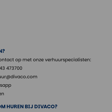
N?
ntact op met onze verhuurspecialisten:
343 473700
uur@divaco.com
sapp
en
M HUREN BIJ DIVACO?