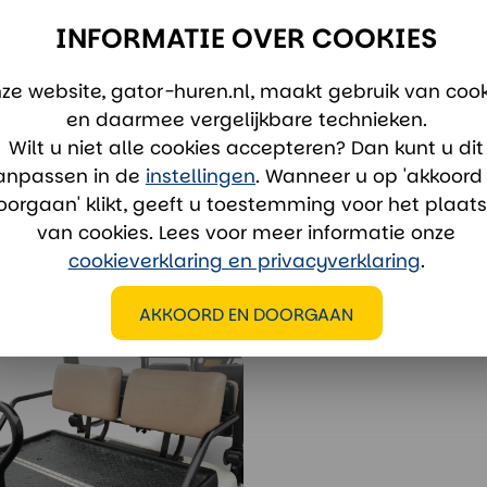
Onze verhuu
INFORMATIE OVER COOKIES
+31 343 
verhuur
ze website, gator-huren.nl, maakt gebruik van cook
Whatsa
en daarmee vergelijkbare technieken.
Nu open
Wilt u niet alle cookies accepteren? Dan kunt u dit
anpassen in de
instellingen
. Wanneer u op 'akkoord
oorgaan' klikt, geeft u toestemming voor het plaat
van cookies. Lees voor meer informatie onze
cookieverklaring en privacyverklaring
.
AKKOORD EN DOORGAAN