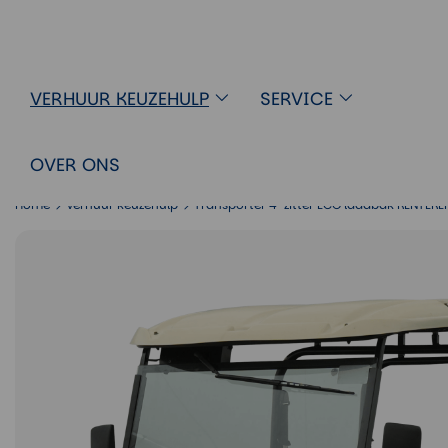
Golfkar Transporter 4-zitter ECO 
VERHUUR KEUZEHULP
SERVICE
OVER ONS
Home
Verhuur keuzehulp
Transporter 4-zitter ECO laadbak KENTEKE