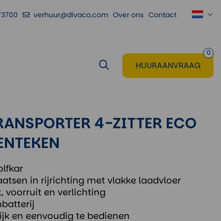
73700
verhuur@divaco.com
Over ons
Contact
Voeg toe
aan huuraanvraag
0
HUURAANVRAAG
RANSPORTER 4-ZITTER ECO
ENTEKEN
lfkar
atsen in rijrichting met vlakke laadvloer
 voorruit en verlichting
batterij
ijk en eenvoudig te bedienen